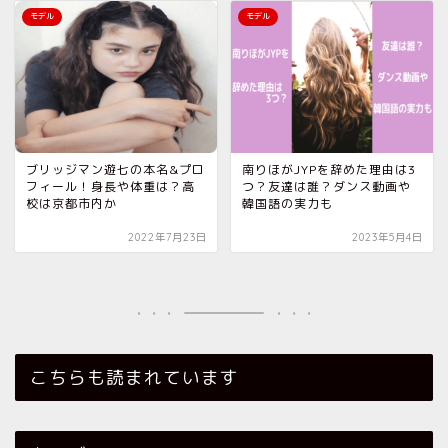
モデル
モデル
ブリッジマン遊七の本名&プロ
南りほがJYPを辞めた理由は3
フィール！身長や体重は？高
つ？友達は誰？ダンス動画や
校は京都市内か
韓国語の実力も
2022年7月23日
2023年5月4日
こちらも読まれています