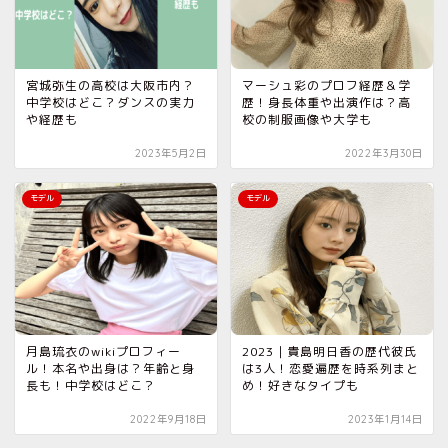
宮城弥生の高校は大阪市内？
マーシュ彩のプロフ経歴＆学
中学校はどこ？ダンスの実力
歴！身長体重や出演作は？高
や経歴も
校の制服画像や大学も
2023年5月2日
2022年3月30日
モデル
モデル
月島琉衣のwikiプロフィー
2023｜貴島明日香の歴代彼氏
ル！本名や出身は？年齢と身
は3人！恋愛遍歴を時系列まと
長も！中学校はどこ？
め！好きなタイプも
2022年9月18日
2023年1月14日