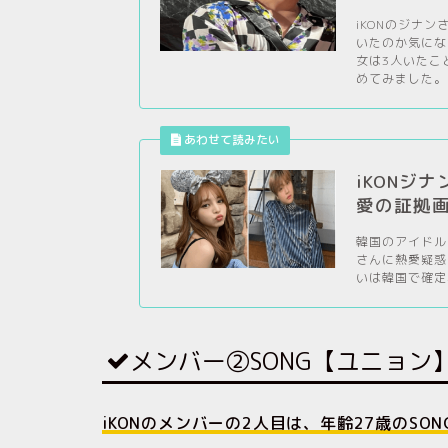
iKONのジナ
いたのか気にな
女は3人いたこ
めてみました。.
iKONジ
愛の証拠
韓国のアイドル
さんに熱愛疑惑
いは韓国で確定
メンバー②SONG【ユニョン
iKONのメンバーの2人目は、年齢27歳のSO