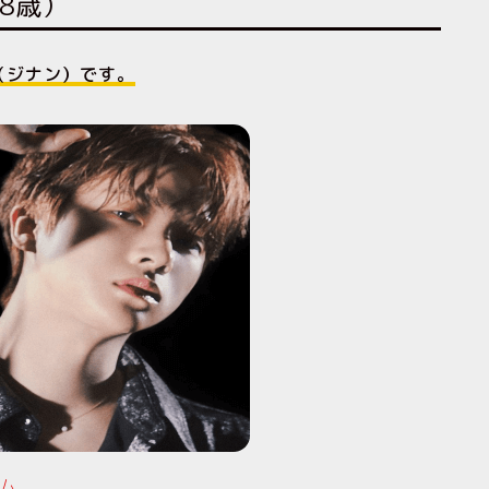
8歳）
Y（ジナン）です。
ム