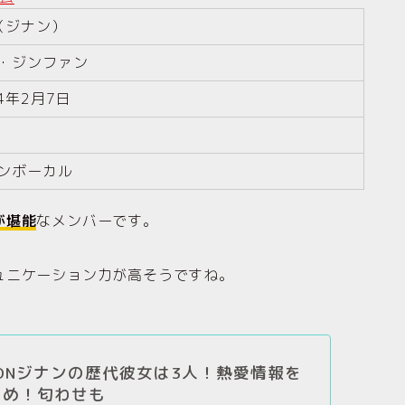
Y（ジナン）
・ジンファン
94年2月7日
ンボーカル
が堪能
なメンバーです。
ュニケーション力が高そうですね。
iKONジナンの歴代彼女は3人！熱愛情報を
とめ！匂わせも