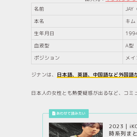
名前
JA
本名
キム
生年月日
19
血液型
A型
ポジション
メイ
ジナンは、
日本語、英語、中国語など外国語
日本人の女性とも熱愛疑惑が出るなど、コミ
2023｜
時系列ま