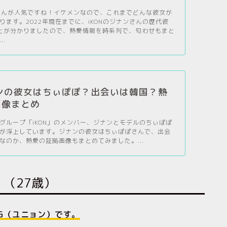
ンさんが人気ですね！イケメンなので、これまでどんな彼女が
ります。2022年現在までに、iKONのジナンさんの歴代彼
とが分かりましたので、熱愛情報を時系列で、匂わせもまと
..
ナンの彼女はちぃぽぽ？出会いは韓国？熱
画像まとめ
グループ「iKON」のメンバー、ジナンとモデルのちぃぽぽ
が浮上しています。ジナンの彼女はちぃぽぽさんで、出会
なのか、熱愛の証拠画像もまとめてみました。...
】（27歳）
NG（ユニョン）です。