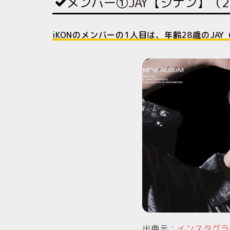
メンバー①JAY【ジナン】（2
iKONのメンバーの1人目は、年齢28歳のJA
出典元：
インスタグラ