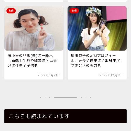
女優
女優
堺小春の旦那(夫)は一般人
堀川梨子のwikiプロフィー
【画像】年齢や職業は？出会
ル！身長や体重は？出身中学
いは仕事？子供も
やダンスの実力も
2022年3月21日
2022年12月11日
こちらも読まれています