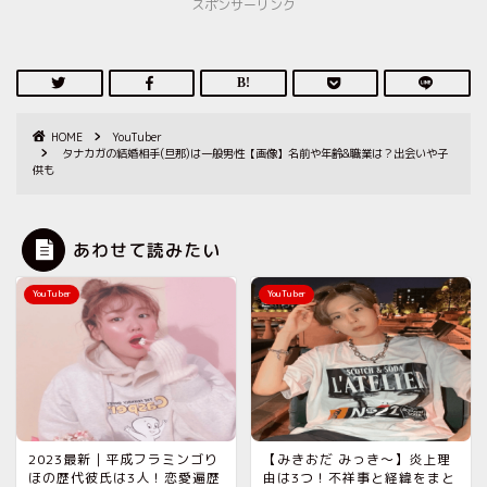
スポンサーリンク
HOME
YouTuber
タナカガの結婚相手(旦那)は一般男性【画像】名前や年齢&職業は？出会いや子
供も
あわせて読みたい
YouTuber
YouTuber
2023最新｜平成フラミンゴり
【みきおだ みっき〜】炎上理
ほの歴代彼氏は3人！恋愛遍歴
由は3つ！不祥事と経緯をまと