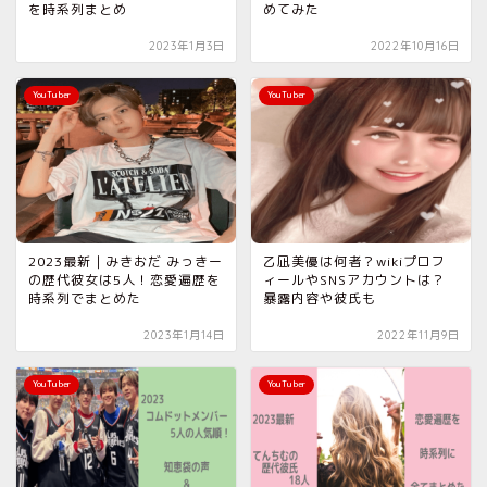
を時系列まとめ
めてみた
2023年1月3日
2022年10月16日
YouTuber
YouTuber
2023最新｜みきおだ みっきー
乙凪美優は何者？wikiプロフ
の歴代彼女は5人！恋愛遍歴を
ィールやSNSアカウントは？
時系列でまとめた
暴露内容や彼氏も
2023年1月14日
2022年11月9日
YouTuber
YouTuber