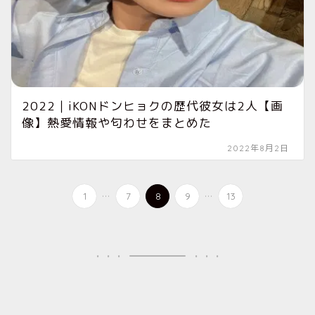
2022｜iKONドンヒョクの歴代彼女は2人【画
像】熱愛情報や匂わせをまとめた
2022年8月2日
...
...
1
7
8
9
13